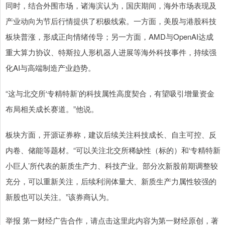
同时，结合外围市场，诸海滨认为，国庆期间，海外市场表现及
产业动向为节后行情提供了积极线索。一方面，美股与港股科技
板块普涨，形成正向情绪传导；另一方面，AMD与OpenAI达成
重大算力协议、特斯拉人形机器人进展等海外科技事件，持续强
化AI与高端制造产业趋势。
“这与北交所‘专精特新’的科技属性高度契合，有望吸引增量资金
布局相关成长赛道。”他说。
板块方面，开源证券称，建议后续关注科技成长、自主可控、反
内卷、储能等题材。“可以关注北交所稀缺性（标的）和‘专精特新
小巨人’所代表的新质生产力、科技产业。部分次新股前期调整较
充分，可以重新关注，后续利润体量大、新质生产力属性较强的
新股也可以关注。”该券商认为。
举报 第一财经广告合作，请点击这里此内容为第一财经原创，著